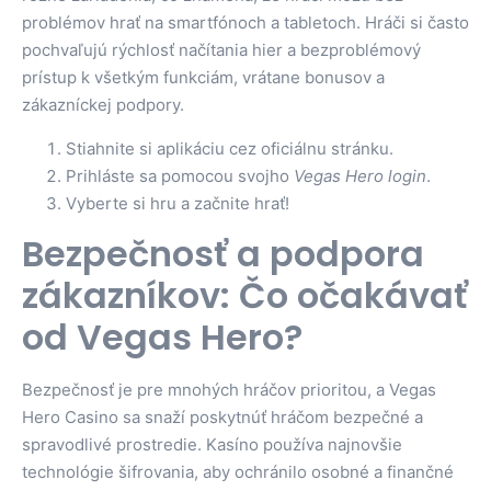
problémov hrať na smartfónoch a tabletoch. Hráči si často
pochvaľujú rýchlosť načítania hier a bezproblémový
prístup k všetkým funkciám, vrátane bonusov a
zákazníckej podpory.
Stiahnite si aplikáciu cez oficiálnu stránku.
Prihláste sa pomocou svojho
Vegas Hero login
.
Vyberte si hru a začnite hrať!
Bezpečnosť a podpora
zákazníkov: Čo očakávať
od Vegas Hero?
Bezpečnosť je pre mnohých hráčov prioritou, a Vegas
Hero Casino sa snaží poskytnúť hráčom bezpečné a
spravodlivé prostredie. Kasíno používa najnovšie
technológie šifrovania, aby ochránilo osobné a finančné