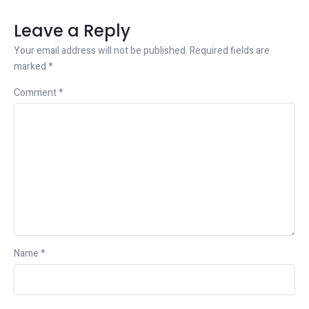
Leave a Reply
Your email address will not be published.
Required fields are
marked
*
Comment
*
Name
*