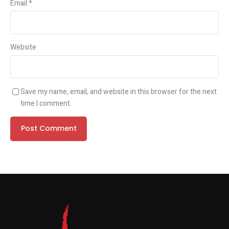
Email
*
Website
Save my name, email, and website in this browser for the next
time I comment.