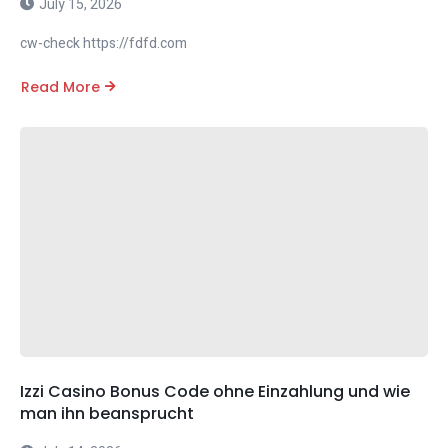
July 15, 2026
cw-check https://fdfd.com
Read More
Izzi Casino Bonus Code ohne Einzahlung und wie
man ihn beansprucht