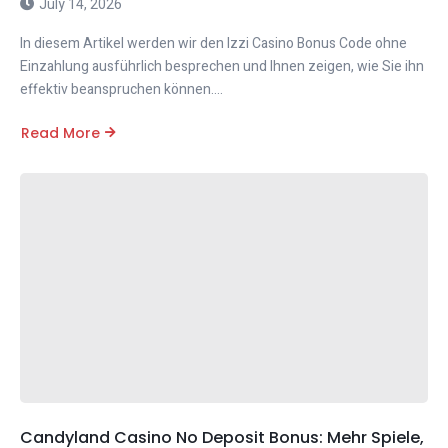
July 14, 2026
In diesem Artikel werden wir den Izzi Casino Bonus Code ohne
Einzahlung ausführlich besprechen und Ihnen zeigen, wie Sie ihn
effektiv beanspruchen können….
Read More
Candyland Casino No Deposit Bonus: Mehr Spiele,