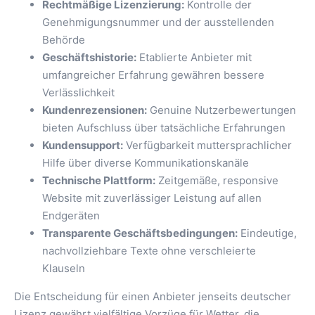
Rechtmäßige Lizenzierung:
Kontrolle der
Genehmigungsnummer und der ausstellenden
Behörde
Geschäftshistorie:
Etablierte Anbieter mit
umfangreicher Erfahrung gewähren bessere
Verlässlichkeit
Kundenrezensionen:
Genuine Nutzerbewertungen
bieten Aufschluss über tatsächliche Erfahrungen
Kundensupport:
Verfügbarkeit muttersprachlicher
Hilfe über diverse Kommunikationskanäle
Technische Plattform:
Zeitgemäße, responsive
Website mit zuverlässiger Leistung auf allen
Endgeräten
Transparente Geschäftsbedingungen:
Eindeutige,
nachvollziehbare Texte ohne verschleierte
Klauseln
Die Entscheidung für einen Anbieter jenseits deutscher
Lizenz gewährt vielfältige Vorzüge für Wetter, die