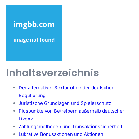
Inhaltsverzeichnis
Der alternativer Sektor ohne der deutschen
Regulierung
Juristische Grundlagen und Spielerschutz
Pluspunkte von Betreibern außerhalb deutscher
Lizenz
Zahlungsmethoden und Transaktionssicherheit
Lukrative Bonusaktionen und Aktionen