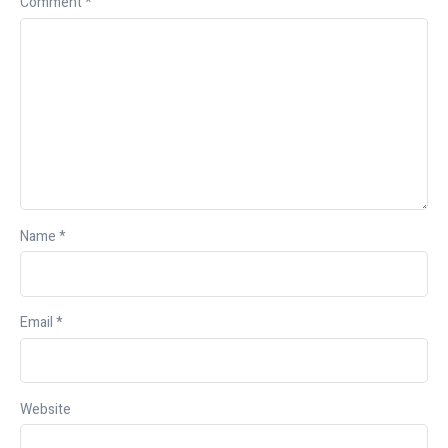
Comment
*
Name
*
Email
*
Website