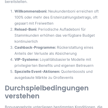
bereitstellen.
Willkommensboni:
Neukundenboni erreichen oft
100% oder mehr des Ersteinzahlungsbetrags, oft
gepaart mit Freiwetten
Reload-Boni:
Periodische Aufladeboni für
Stammkunden erhöhen das verfügbare Budget
kontinuierlich
Cashback-Programme:
Rückerstattung eines
Anteils der Verluste als Absicherung
VIP-Systeme:
Loyalitätsbasierte Modelle mit
privilegierten Benefits und eigenen Betreuern
Spezielle Event-Aktionen:
Quotenboosts und
ausgebaute Märkte zu Großevents
Durchspielbedingungen
verstehen
Bonusangebote unterliegen bestimmten Konditionen, die