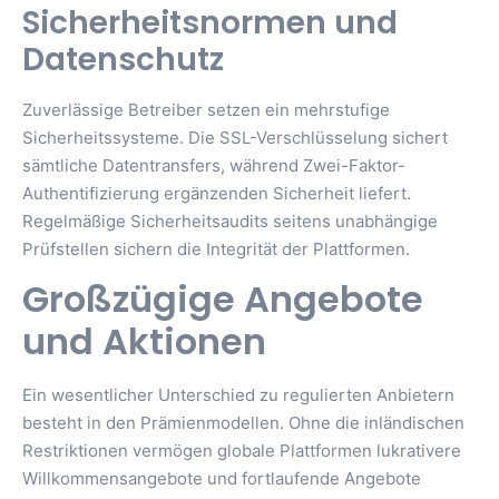
Sicherheitsnormen und
Datenschutz
Zuverlässige Betreiber setzen ein mehrstufige
Sicherheitssysteme. Die SSL-Verschlüsselung sichert
sämtliche Datentransfers, während Zwei-Faktor-
Authentifizierung ergänzenden Sicherheit liefert.
Regelmäßige Sicherheitsaudits seitens unabhängige
Prüfstellen sichern die Integrität der Plattformen.
Großzügige Angebote
und Aktionen
Ein wesentlicher Unterschied zu regulierten Anbietern
besteht in den Prämienmodellen. Ohne die inländischen
Restriktionen vermögen globale Plattformen lukrativere
Willkommensangebote und fortlaufende Angebote