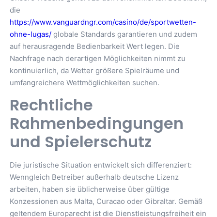
die
https://www.vanguardngr.com/casino/de/sportwetten-
ohne-lugas/
globale Standards garantieren und zudem
auf herausragende Bedienbarkeit Wert legen. Die
Nachfrage nach derartigen Möglichkeiten nimmt zu
kontinuierlich, da Wetter größere Spielräume und
umfangreichere Wettmöglichkeiten suchen.
Rechtliche
Rahmenbedingungen
und Spielerschutz
Die juristische Situation entwickelt sich differenziert:
Wenngleich Betreiber außerhalb deutsche Lizenz
arbeiten, haben sie üblicherweise über gültige
Konzessionen aus Malta, Curacao oder Gibraltar. Gemäß
geltendem Europarecht ist die Dienstleistungsfreiheit ein