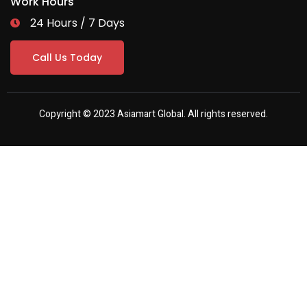
Work Hours
24 Hours / 7 Days
Call Us Today
Copyright © 2023 Asiamart Global. All rights reserved.