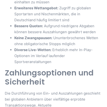
einhalten zu müssen
Erweiteres Wettangebot:
Zugriff zu globalen
Sportarten und Nischenmärkten, die in
Deutschland häufig limitiert sind
Bessere Quoten:
Aufgrund niedrigere Abgaben
können bessere Auszahlungen gewährt werden
Keine Zwangspausen:
Ununterbrochenes Wetten
ohne obligatorische Stopps möglich
Diverse Live-Wetten:
Erheblich mehr In-Play-
Optionen im Verlauf laufender
Sportveranstaltungen
Zahlungsoptionen und
Sicherheit
Die Durchführung von Ein- und Auszahlungen geschieht
bei globalen Anbietern über vielfältige erprobte
Transaktionswege. Aktuelle