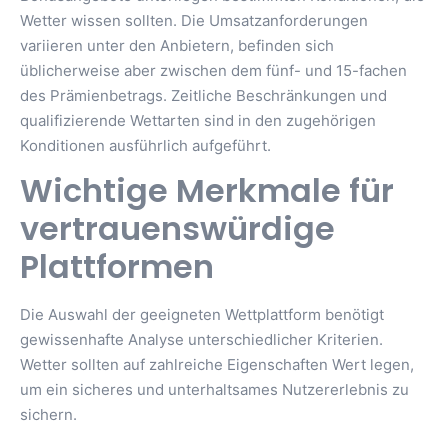
Wetter wissen sollten. Die Umsatzanforderungen
variieren unter den Anbietern, befinden sich
üblicherweise aber zwischen dem fünf- und 15-fachen
des Prämienbetrags. Zeitliche Beschränkungen und
qualifizierende Wettarten sind in den zugehörigen
Konditionen ausführlich aufgeführt.
Wichtige Merkmale für
vertrauenswürdige
Plattformen
Die Auswahl der geeigneten Wettplattform benötigt
gewissenhafte Analyse unterschiedlicher Kriterien.
Wetter sollten auf zahlreiche Eigenschaften Wert legen,
um ein sicheres und unterhaltsames Nutzererlebnis zu
sichern.