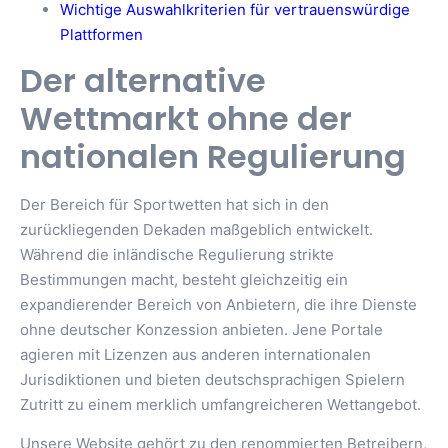
Wichtige Auswahlkriterien für vertrauenswürdige
Plattformen
Der alternative
Wettmarkt ohne der
nationalen Regulierung
Der Bereich für Sportwetten hat sich in den
zurückliegenden Dekaden maßgeblich entwickelt.
Während die inländische Regulierung strikte
Bestimmungen macht, besteht gleichzeitig ein
expandierender Bereich von Anbietern, die ihre Dienste
ohne deutscher Konzession anbieten. Jene Portale
agieren mit Lizenzen aus anderen internationalen
Jurisdiktionen und bieten deutschsprachigen Spielern
Zutritt zu einem merklich umfangreicheren Wettangebot.
Unsere Website gehört zu den renommierten Betreibern,