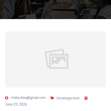
rimba.diza@gmail.com
Uncategorized
June 23, 2026