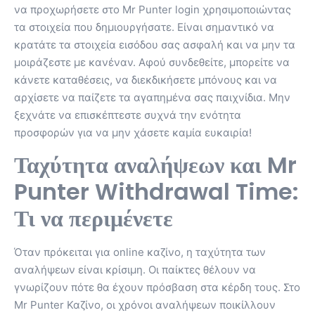
να προχωρήσετε στο Mr Punter login χρησιμοποιώντας
τα στοιχεία που δημιουργήσατε. Είναι σημαντικό να
κρατάτε τα στοιχεία εισόδου σας ασφαλή και να μην τα
μοιράζεστε με κανέναν. Αφού συνδεθείτε, μπορείτε να
κάνετε καταθέσεις, να διεκδικήσετε μπόνους και να
αρχίσετε να παίζετε τα αγαπημένα σας παιχνίδια. Μην
ξεχνάτε να επισκέπτεστε συχνά την ενότητα
προσφορών για να μην χάσετε καμία ευκαιρία!
Ταχύτητα αναλήψεων και Mr
Punter Withdrawal Time:
Τι να περιμένετε
Όταν πρόκειται για online καζίνο, η ταχύτητα των
αναλήψεων είναι κρίσιμη. Οι παίκτες θέλουν να
γνωρίζουν πότε θα έχουν πρόσβαση στα κέρδη τους. Στο
Mr Punter Καζίνο, οι χρόνοι αναλήψεων ποικίλλουν