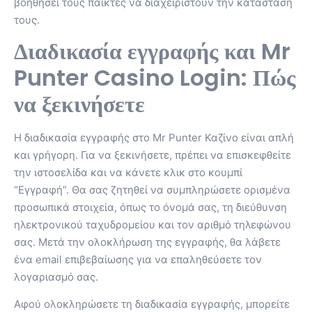
βοηθήσει τους παίκτες να διαχειριστούν την κατάσταση
τους.
Διαδικασία εγγραφής και Mr
Punter Casino Login: Πώς
να ξεκινήσετε
Η διαδικασία εγγραφής στο Mr Punter Καζίνο είναι απλή
και γρήγορη. Για να ξεκινήσετε, πρέπει να επισκεφθείτε
την ιστοσελίδα και να κάνετε κλικ στο κουμπί
“Εγγραφή”. Θα σας ζητηθεί να συμπληρώσετε ορισμένα
προσωπικά στοιχεία, όπως το όνομά σας, τη διεύθυνση
ηλεκτρονικού ταχυδρομείου και τον αριθμό τηλεφώνου
σας. Μετά την ολοκλήρωση της εγγραφής, θα λάβετε
ένα email επιβεβαίωσης για να επαληθεύσετε τον
λογαριασμό σας.
Αφού ολοκληρώσετε τη διαδικασία εγγραφής, μπορείτε