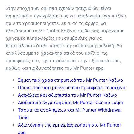
Στην εποχή των online τυχερών παιχνιδιών, είναι
σημαντικό να γνωρίζετε πώς να αξιολογείτε ένα καζίνο
πριν το χρησιμοποιήσετε. Σε αυτό το άρθρο, θα
εξετάσουμε το Mr Punter Καζίνο και θα σας παρέχουμε
χρήσιμες πληροφορίες και συμβουλές για να
διασφαλίσετε ότι θα κάνετε την καλύτερη επιλογή. Θα
αναλύσουμε τα χαρακτηριστικά του καζίνο, τις
προσφορές του, την ασφάλεια και την αξιοπιστία του,
καθώς και τις δυνατότητες του Mr Punter app.
Σημαντικά χαρακτηριστικά του Mr Punter Καζίνο
Προσφορές και μπόνους που προσφέρει το καζίνο
Ασφάλεια και αξιοπιστία του Mr Punter Καζίνο
Διαδικασία εγγραφής και Mr Punter Casino Login
Ταχύτητα αναλήψεων και Mr Punter Withdrawal
Time
Αξιολόγηση της εμπειρίας χρήστη στο Mr Punter
app