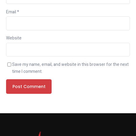
Email
*
Website
Save my name, email, and website in this browser for the next
time I comment.