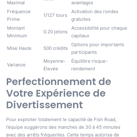
Maximal
avantages
Fréquence
Activation des rondes
1/127 tours
Prime
gratuites
Montant
Accessibilité pour chaque
0.20 jetons
Minimum
capitaux
Options pour importants
Mise Haute
500 crédits
participants
Moyenne-
Équilibre risque-
Variance
Élevée
rendement
Perfectionnement de
Votre Expérience de
Divertissement
Pour exploiter totalement le capacité de Fish Road,
l’équipe suggérons des manches de 30 à 45 minutes
avec des arrêts fréquentes. Cette temps autorise de