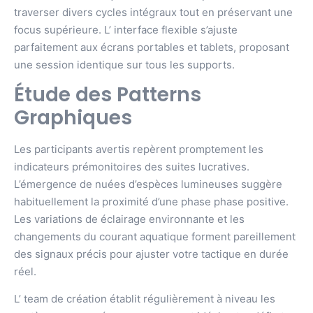
traverser divers cycles intégraux tout en préservant une
focus supérieure. L’ interface flexible s’ajuste
parfaitement aux écrans portables et tablets, proposant
une session identique sur tous les supports.
Étude des Patterns
Graphiques
Les participants avertis repèrent promptement les
indicateurs prémonitoires des suites lucratives.
L’émergence de nuées d’espèces lumineuses suggère
habituellement la proximité d’une phase phase positive.
Les variations de éclairage environnante et les
changements du courant aquatique forment pareillement
des signaux précis pour ajuster votre tactique en durée
réel.
L’ team de création établit régulièrement à niveau les