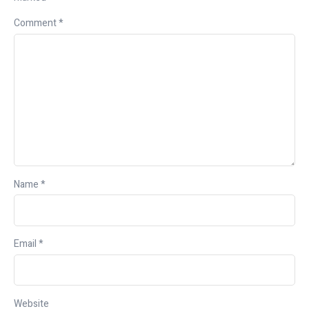
Comment
*
Name
*
Email
*
Website