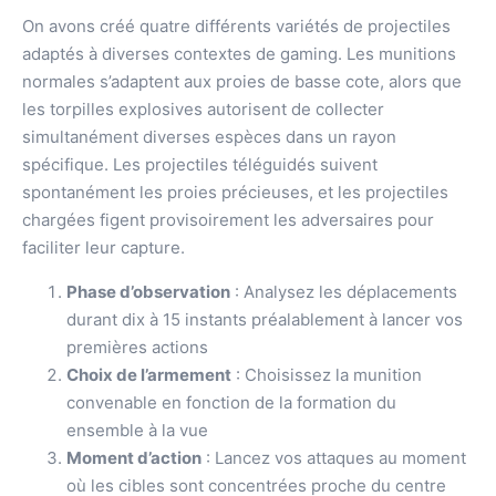
On avons créé quatre différents variétés de projectiles
adaptés à diverses contextes de gaming. Les munitions
normales s’adaptent aux proies de basse cote, alors que
les torpilles explosives autorisent de collecter
simultanément diverses espèces dans un rayon
spécifique. Les projectiles téléguidés suivent
spontanément les proies précieuses, et les projectiles
chargées figent provisoirement les adversaires pour
faciliter leur capture.
Phase d’observation
: Analysez les déplacements
durant dix à 15 instants préalablement à lancer vos
premières actions
Choix de l’armement
: Choisissez la munition
convenable en fonction de la formation du
ensemble à la vue
Moment d’action
: Lancez vos attaques au moment
où les cibles sont concentrées proche du centre