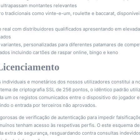
 ultrapassam montantes relevantes
o tradicionais como vinte-e-um, roulette e baccarat, disponíve
 real com distribuidores qualificados apresentando em elevada
zados
variantes, personalizadas para diferentes patamares de compe
dos incluindo cartões de raspar online, bingo e keno
Licenciamento
 individuais e monetários dos nossos utilizadores constitui a n
istema de criptografia SSL de 256 pontos, o idêntico padrão util
ada um os registos comunicados entre o dispositivo do jogador 
indo o entrada por terceiros não aprovados.
orosas de verificação de autenticação para impedir falsificaçõe
uínos tenham acesso às respetivas perfis. O este esquema de 
da extra de segurança, resguardando contra consultas indevi