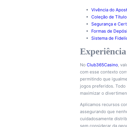
Vivência do Apos
Coleção de Título
Segurança e Cert
Formas de Depós
Sistema de Fidel
Experiência
No
Club365Casino
, va
com esse contexto convi
permitindo que igualme
jogos preferidos. Todo
maximizar o divertimen
Aplicamos recursos co
assegurando que nenhu
cuidadosamente distribu
sem considerar da geogr