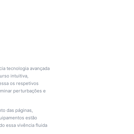
cia tecnologia avançada
rso intuitiva,
essa os respetivos
iminar perturbações e
to das páginas,
quipamentos estão
do essa vivência fluida