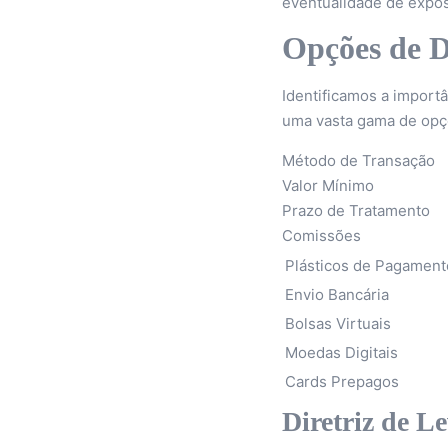
eventualidade de expos
Opções de D
Identificamos a importâ
uma vasta gama de opçõ
Método de Transação
Valor Mínimo
Prazo de Tratamento
Comissões
Plásticos de Pagament
Envio Bancária
Bolsas Virtuais
Moedas Digitais
Cards Prepagos
Diretriz de L