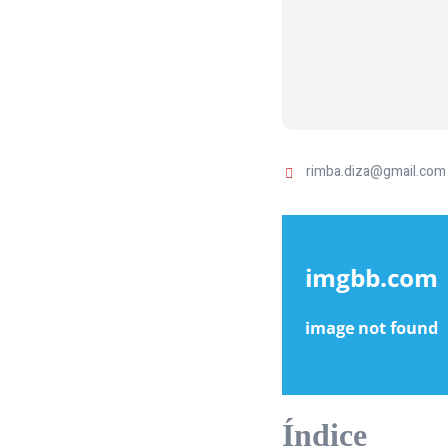
rimba.diza@gmail.com
Índice