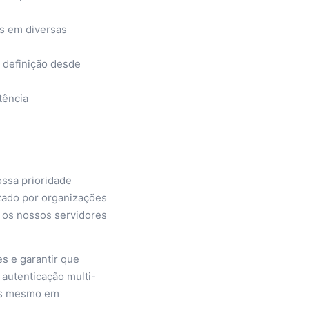
is em diversas
 definição desde
tência
ossa prioridade
izado por organizações
e os nossos servidores
s e garantir que
autenticação multi-
dos mesmo em