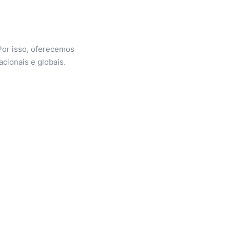
 Por isso, oferecemos
cionais e globais.