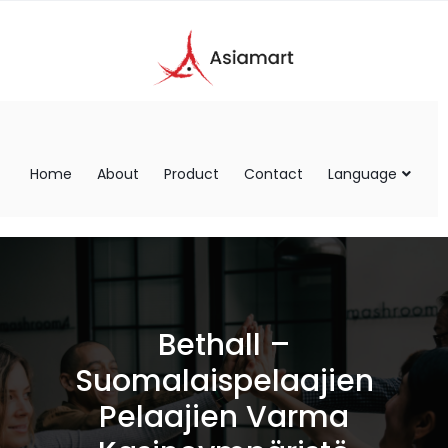
Home
About
Product
Contact
Language
Bethall –
Suomalaispelaajien
Pelaajien Varma