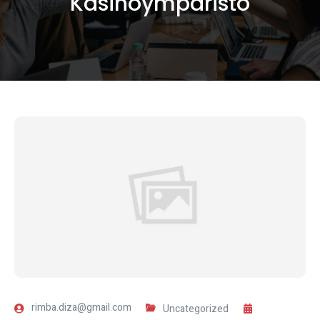
Kasinoympäristö
rimba.diza@gmail.com
Uncategorized