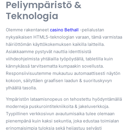
Peliympäristö &
Teknologia
Olemme rakentaneet
casino Bethall
-pelialustan
nykyaikaisen HTML5-teknologian varaan, tämä varmistaa
häiriöttömän käyttökokemuksen kaikilla laitteilla.
Asiakkaamme pystyvät nauttia identtisistä
viihdeohjelmista yhtälailla työpöydällä, tabletilla kuin
kännykässä tarvitsematta kumpaakin sovellusta.
Responsiivisuutemme mukautuu automaattisesti näytön
kokoon, säilyttäen graafisen laadun & suorituskyvyn
ylhäällä tasolla.
Ympäristön lataamisnopeus on tehostettu hyödyntämällä
moderneja puskurointitekniikoita & jakeluverkkoja.
Tyypillinen verkkosivun avautumisaika tulee olemaan
pienempänä kuin kaksi sekuntia, joka edustaa toimialan
erinomaisimpia tuloksia sekä heijastuu selvästi