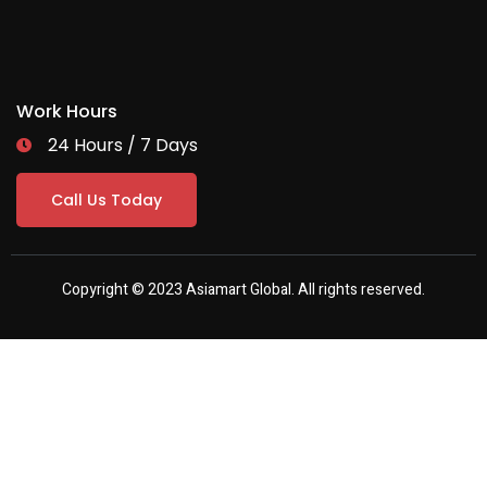
Work Hours
24 Hours / 7 Days
Call Us Today
Copyright © 2023 Asiamart Global. All rights reserved.