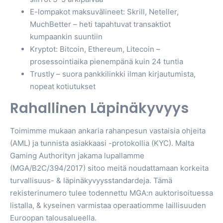
E-lompakot maksuvälineet: Skrill, Neteller,
MuchBetter – heti tapahtuvat transaktiot
kumpaankin suuntiin
Kryptot: Bitcoin, Ethereum, Litecoin –
prosessointiaika pienempänä kuin 24 tuntia
Trustly – suora pankkilinkki ilman kirjautumista,
nopeat kotiutukset
Rahallinen Läpinäkyvyys
Toimimme mukaan ankaria rahanpesun vastaisia ohjeita
(AML) ja tunnista asiakkaasi -protokollia (KYC). Malta
Gaming Authorityn jakama lupallamme
(MGA/B2C/394/2017) sitoo meitä noudattamaan korkeita
turvallisuus- & läpinäkyvyysstandardeja. Tämä
rekisterinumero tulee todennettu MGA:n auktorisoituessa
listalla, & kyseinen varmistaa operaatiomme laillisuuden
Euroopan talousalueella.