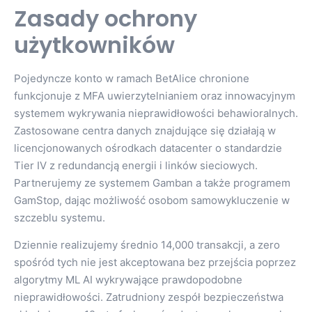
Zasady ochrony
użytkowników
Pojedyncze konto w ramach BetAlice chronione
funkcjonuje z MFA uwierzytelnianiem oraz innowacyjnym
systemem wykrywania nieprawidłowości behawioralnych.
Zastosowane centra danych znajdujące się działają w
licencjonowanych ośrodkach datacenter o standardzie
Tier IV z redundancją energii i linków sieciowych.
Partnerujemy ze systemem Gamban a także programem
GamStop, dając możliwość osobom samowykluczenie w
szczeblu systemu.
Dziennie realizujemy średnio 14,000 transakcji, a zero
spośród tych nie jest akceptowana bez przejścia poprzez
algorytmy ML AI wykrywające prawdopodobne
nieprawidłowości. Zatrudniony zespół bezpieczeństwa