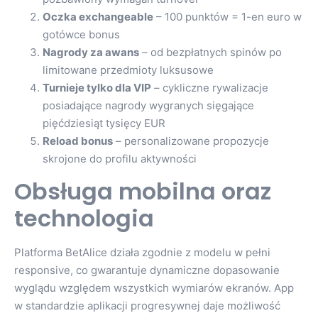
Oczka exchangeable
– 100 punktów = 1-en euro w
gotówce bonus
Nagrody za awans
– od bezpłatnych spinów po
limitowane przedmioty luksusowe
Turnieje tylko dla VIP
– cykliczne rywalizacje
posiadające nagrody wygranych sięgające
pięćdziesiąt tysięcy EUR
Reload bonus
– personalizowane propozycje
skrojone do profilu aktywności
Obsługa mobilna oraz
technologia
Platforma BetAlice działa zgodnie z modelu w pełni
responsive, co gwarantuje dynamiczne dopasowanie
wyglądu względem wszystkich wymiarów ekranów. App
w standardzie aplikacji progresywnej daje możliwość