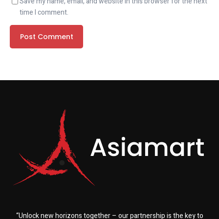
Save my name, email, and website in this browser for the next
time I comment.
“Unlock new horizons together – our partnership is the key to