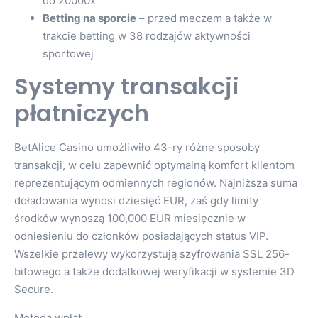
do 20000x
Betting na sporcie
– przed meczem a także w
trakcie betting w 38 rodzajów aktywności
sportowej
Systemy transakcji
płatniczych
BetAlice Casino umożliwiło 43-ry różne sposoby
transakcji, w celu zapewnić optymalną komfort klientom
reprezentującym odmiennych regionów. Najniższa suma
doładowania wynosi dziesięć EUR, zaś gdy limity
środków wynoszą 100,000 EUR miesięcznie w
odniesieniu do członków posiadających status VIP.
Wszelkie przelewy wykorzystują szyfrowania SSL 256-
bitowego a także dodatkowej weryfikacji w systemie 3D
Secure.
Metoda wpłat