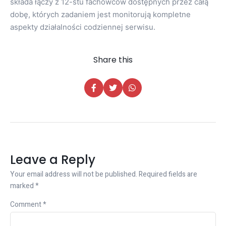
składa łączy z 12-stu fachowców dostępnych przez całą
dobę, których zadaniem jest monitorują kompletne
aspekty działalności codziennej serwisu.
Share this
Leave a Reply
Your email address will not be published.
Required fields are
marked
*
Comment
*