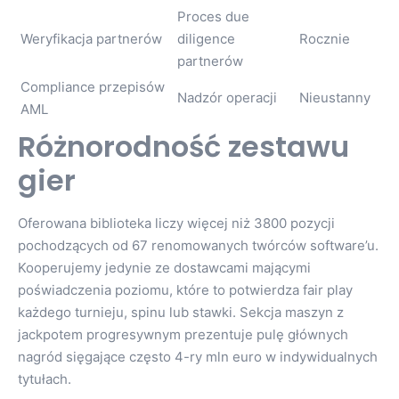
Proces due
Weryfikacja partnerów
diligence
Rocznie
partnerów
Compliance przepisów
Nadzór operacji
Nieustanny
AML
Różnorodność zestawu
gier
Oferowana biblioteka liczy więcej niż 3800 pozycji
pochodzących od 67 renomowanych twórców software’u.
Kooperujemy jedynie ze dostawcami mającymi
poświadczenia poziomu, które to potwierdza fair play
każdego turnieju, spinu lub stawki. Sekcja maszyn z
jackpotem progresywnym prezentuje pulę głównych
nagród sięgające często 4-ry mln euro w indywidualnych
tytułach.