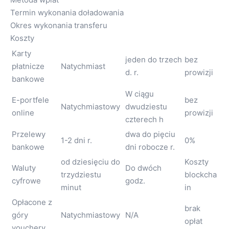
Termin wykonania doładowania
Okres wykonania transferu
Koszty
Karty
jeden do trzech
bez
płatnicze
Natychmiast
d. r.
prowizji
bankowe
W ciągu
E-portfele
bez
Natychmiastowy
dwudziestu
online
prowizji
czterech h
Przelewy
dwa do pięciu
1-2 dni r.
0%
bankowe
dni robocze r.
od dziesięciu do
Koszty
Waluty
Do dwóch
trzydziestu
blockcha
cyfrowe
godz.
minut
in
Opłacone z
brak
góry
Natychmiastowy
N/A
opłat
vouchery